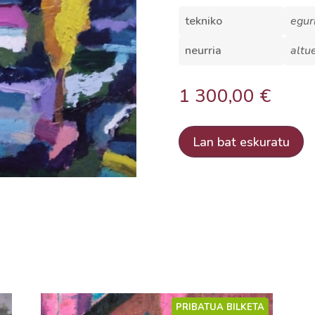
tekniko
egur
neurria
altu
1 300,00
€
Lan bat eskuratu
PRIBATUA BILKETA