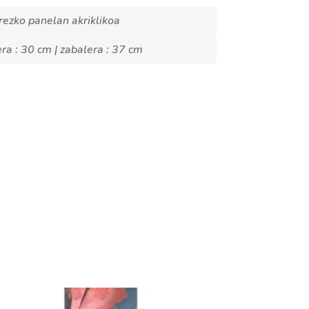
rezko panelan akriklikoa
era : 30 cm | zabalera : 37 cm