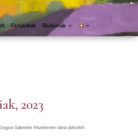
et
Ekitaldiak
Bildumak
ak, 2023
, Gogoa Gabriele Munterren obra datorkit