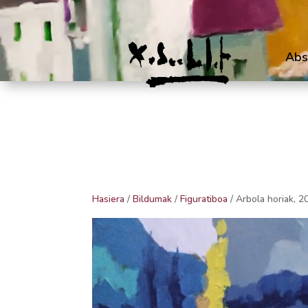
Abs
Hasiera
/
Bildumak
/
Figuratiboa
/ Arbola horiak, 2