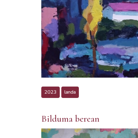
2023
landa
Bilduma berean