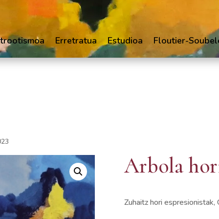
trootismoa
Erretratua
Estudioa
Floutier-Soubel
023
Arbola hori
Zuhaitz hori espresionistak