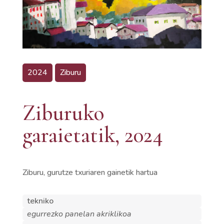
2024
Ziburu
Ziburuko
garaietatik, 2024
Ziburu, gurutze txuriaren gainetik hartua
tekniko
egurrezko panelan akriklikoa