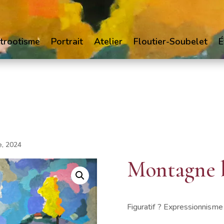
trootisme
Portrait
Atelier
Floutier-Soubelet
É
e, 2024
Montagne b
Figuratif ? Expressionnisme