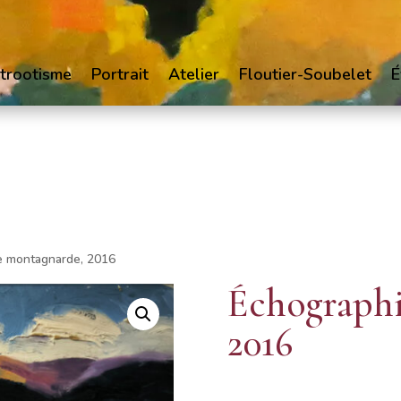
trootisme
Portrait
Atelier
Floutier-Soubelet
É
e montagnarde, 2016
Échographi
2016