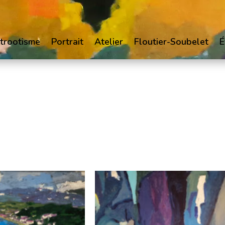
trootisme
Portrait
Atelier
Floutier-Soubelet
É