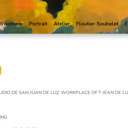
trootisme
Portrait
Atelier
Floutier-Soubelet
É
DIO DE SAN JUAN DE LUZ. WORKPLACE OF T JEAN DE L
ING