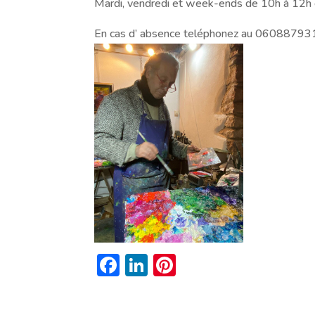
Mardi, vendredi et week-ends de 10h à 12h
En cas d’ absence teléphonez au 06088793
F
Li
Pi
ac
n
nt
e
k
er