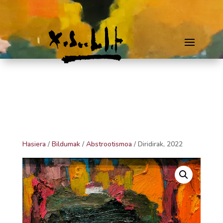
Hasiera
/
Bildumak
/
Abstrootismoa
/ Diridirak, 2022