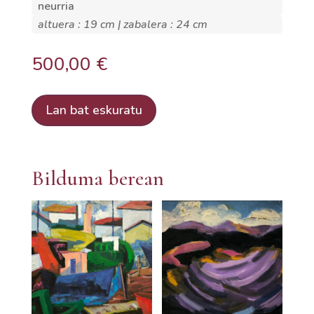
neurria
altuera : 19 cm | zabalera : 24 cm
500,00
€
Lan bat eskuratu
Bilduma berean