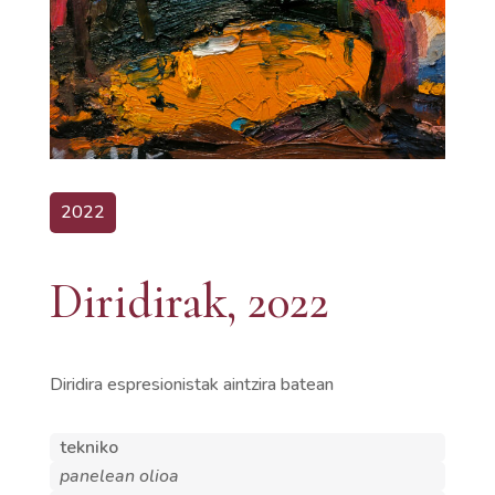
2022
Diridirak, 2022
Diridira espresionistak aintzira batean
tekniko
panelean olioa