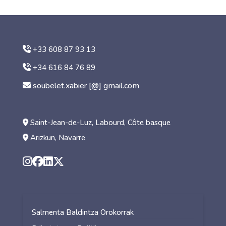
+33 608 87 93 13
+34 616 84 76 89
soubelet.xabier [@] gmail.com
Saint-Jean-de-Luz, Labourd, Côte basque
Arizkun, Navarre
Salmenta Baldintza Orokorrak