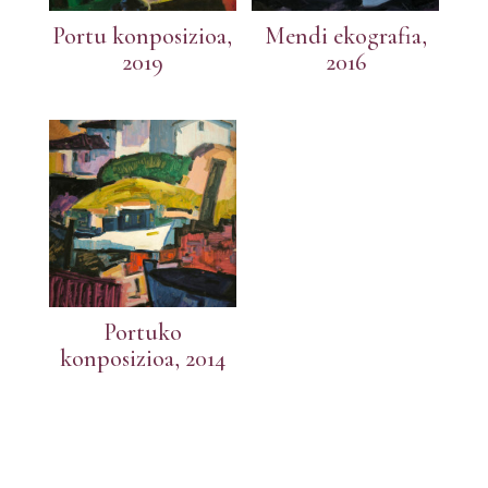
Portu konposizioa,
Mendi ekografia,
2019
2016
Portuko
konposizioa, 2014