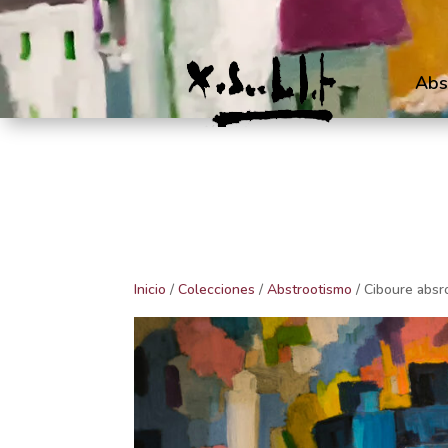
Abs
Inicio
/
Colecciones
/
Abstrootismo
/ Ciboure absr