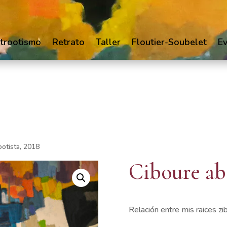
trootismo
Retrato
Taller
Floutier-Soubelet
E
ootista, 2018
Ciboure abs
Relación entre mis raices zib