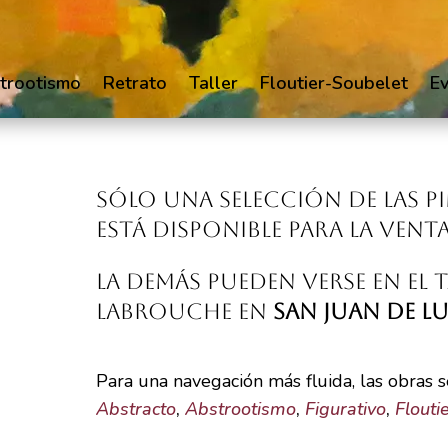
trootismo
Retrato
Taller
Floutier-Soubelet
E
Sólo una selección de las p
está disponible para la venta
La demás pueden verse en el t
Labrouche en
San Juan de L
Para una navegación más fluida, las obras se
Abstracto
,
Abstrootismo
,
Figurativo
,
Flouti