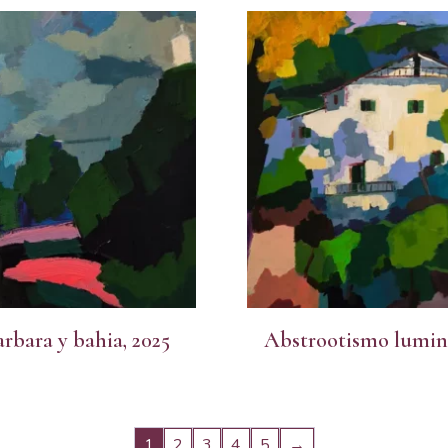
rbara y bahia, 2025
Abstrootismo lumin
1
2
3
4
5
→