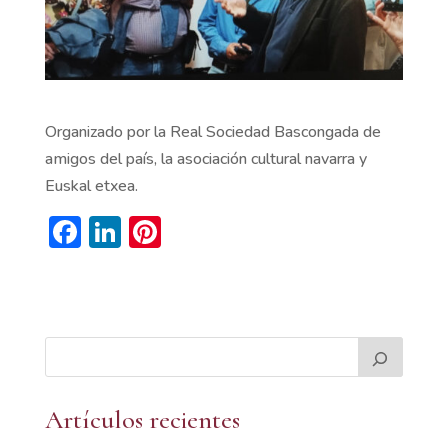
Organizado por la Real Sociedad Bascongada de
amigos del país, la asociación cultural navarra y
Euskal etxea.
F
Li
Pi
ac
n
nt
e
k
er
b
e
es
o
dI
t
o
n
k
Artículos recientes