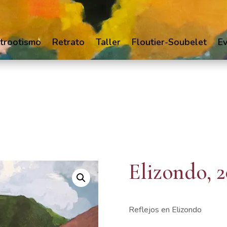
trootismo
Retrato
Taller
Floutier-Soubelet
E
Elizondo, 2
Reflejos en Elizondo